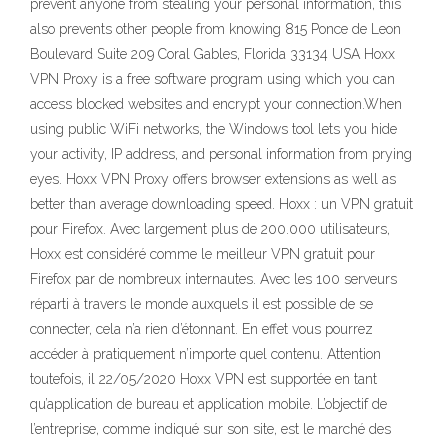
prevent anyone from stealing your personal information, this
also prevents other people from knowing 815 Ponce de Leon
Boulevard Suite 209 Coral Gables, Florida 33134 USA Hoxx
VPN Proxy is a free software program using which you can
access blocked websites and encrypt your connection.When
using public WiFi networks, the Windows tool lets you hide
your activity, IP address, and personal information from prying
eyes. Hoxx VPN Proxy offers browser extensions as well as
better than average downloading speed. Hoxx : un VPN gratuit
pour Firefox. Avec largement plus de 200.000 utilisateurs,
Hoxx est considéré comme le meilleur VPN gratuit pour
Firefox par de nombreux internautes. Avec les 100 serveurs
réparti à travers le monde auxquels il est possible de se
connecter, cela n’a rien d’étonnant. En effet vous pourrez
accéder à pratiquement n’importe quel contenu. Attention
toutefois, il 22/05/2020 Hoxx VPN est supportée en tant
qu’application de bureau et application mobile. L’objectif de
l’entreprise, comme indiqué sur son site, est le marché des