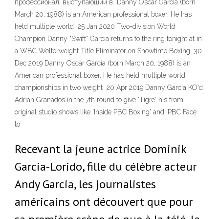
профессионал, выступающий в Danny Óscar García (born
March 20, 1988) is an American professional boxer. He has
held multiple world 25 Jan 2020 Two-division World
Champion Danny "Swift" Garcia returns to the ring tonight at in
a WBC Welterweight Title Eliminator on Showtime Boxing. 30
Dec 2019 Danny Óscar García (born March 20, 1988) is an
American professional boxer. He has held multiple world
championships in two weight 20 Apr 2019 Danny Garcia KO'd
Adrian Granados in the 7th round to give 'Tigre' his from
original studio shows like 'Inside PBC Boxing' and 'PBC Face
to
Recevant la jeune actrice Dominik
Garcia-Lorido, fille du célèbre acteur
Andy Garcia, les journalistes
américains ont découvert que pour