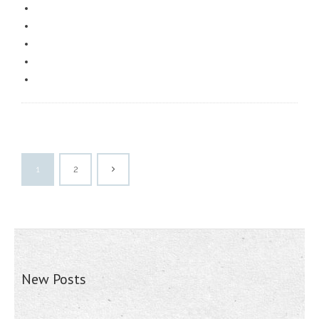
1
2
New Posts