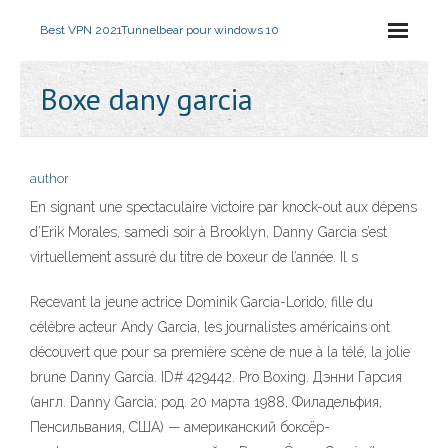
Best VPN 2021
Tunnelbear pour windows 10
Boxe dany garcia
author
En signant une spectaculaire victoire par knock-out aux dépens
d’Erik Morales, samedi soir à Brooklyn, Danny Garcia s’est
virtuellement assuré du titre de boxeur de l’année. Il s
Recevant la jeune actrice Dominik Garcia-Lorido, fille du
célèbre acteur Andy Garcia, les journalistes américains ont
découvert que pour sa première scène de nue à la télé, la jolie
brune Danny Garcia. ID# 429442. Pro Boxing. Дэнни Гарсия
(англ. Danny Garcia; род. 20 марта 1988, Филадельфия,
Пенсильвания, США) — американский боксёр-