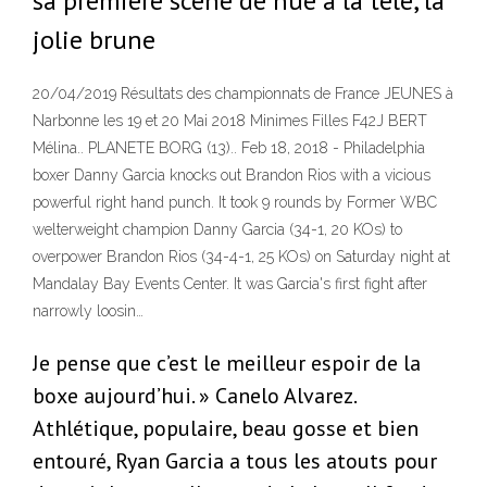
sa première scène de nue à la télé, la
jolie brune
20/04/2019 Résultats des championnats de France JEUNES à
Narbonne les 19 et 20 Mai 2018 Minimes Filles F42J BERT
Mélina.. PLANETE BORG (13).. Feb 18, 2018 - Philadelphia
boxer Danny Garcia knocks out Brandon Rios with a vicious
powerful right hand punch. It took 9 rounds by Former WBC
welterweight champion Danny Garcia (34-1, 20 KOs) to
overpower Brandon Rios (34-4-1, 25 KOs) on Saturday night at
Mandalay Bay Events Center. It was Garcia's first fight after
narrowly loosin…
Je pense que c’est le meilleur espoir de la
boxe aujourd’hui. » Canelo Alvarez.
Athlétique, populaire, beau gosse et bien
entouré, Ryan Garcia a tous les atouts pour